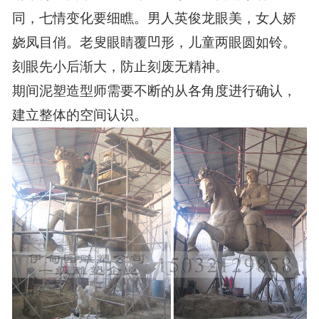
同，七情变化要细瞧。男人英俊龙眼美，女人娇
娆凤目俏。老叟眼睛覆凹形，儿童两眼圆如铃。
刻眼先小后渐大，防止刻废无精神。
期间泥塑造型师
需要不断的从各角度进行确认，
建立整体的空间认识
。