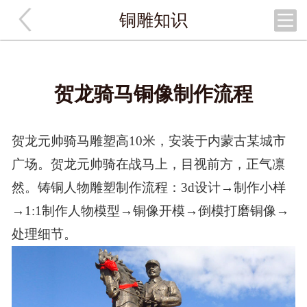
铜雕知识
网站首页
走进伊甸园
;
铸铜雕塑
贺龙骑马铜像制作流程
石雕雕塑
贺龙元帅骑马雕塑高
10米，安装于内蒙古某城市
不锈钢雕塑
广场。
贺龙元帅骑在战马上，目视前方
，
正气凛
然
。铸铜
人物
雕塑
制作
流程：
3d设计
→制作
小样
经典案例
→
1:1制作人物模型→
铜像开模
→
倒模打磨铜像
→
设计方案
处理细节
。
团队展示
施工现场