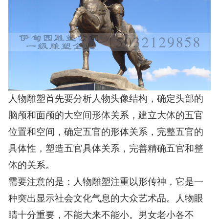
新闻中心
联系我们
人物雕塑
首先
要
分析人物头像结构
，
确定头部的
脑颅和面颅的大空间形体关系
，
建立大体的五官
位置和空间
，
确定五官的形体关系
，
完整五官的
具体性
，
塑造五官具体关系
，
完善精确五官和整
体的关系
。
需要注意的是：
人物雕塑注重以形传神，它是一
种
突出
显示社会文化气息的大众艺术品。人物眼
睛
十分
重要，不能大来不能小。男女老小各不