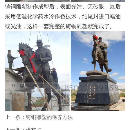
铸铜雕塑制作
成型
后，
表面光滑
、
无砂眼
。最后
采用低温化学药水冷作色技
术
，结尾
封进口蜡油
或光油
，这样一套完整的铸铜雕塑就完成了。
上一条：
铸铜雕塑的保养方法